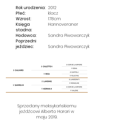
Rok urodzenia:
2012
Płeć:
klacz
Wzrost:
178cm
Księga
Hannoveraner
stadna:
Hodowca:
Sandra Piwowarczyk
Poprzedni
jeździec:
Sandra Piwowarczyk
Sprzedany meksykańskiemu
jeźdźcowi Alberto Harari w
maju 2019.