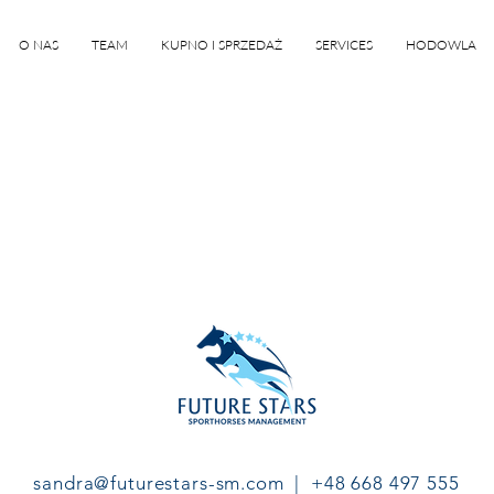
O NAS
TEAM
KUPNO I SPRZEDAŻ
SERVICES
HODOWLA
sandra@futurestars-sm.com |
+48 668 497 555